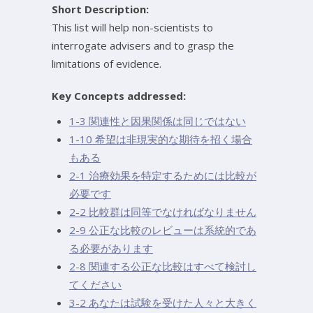
Short Description:
This list will help non-scientists to
interrogate advisers and to grasp the
limitations of evidence.
Key Concepts addressed:
1-3 関連性と因果関係は同じではない
1-10 希望は非現実的な期待を招く場合
もある
2-1 治療効果を特定するためには比較が
必要です
2-2 比較群は同等でなければなりません
2-9 公正な比較のレビューは系統的であ
る必要があります
2-8 関連する公正な比較はすべて検討し
てください
3-2 あなたは試験を受けた人々と大きく