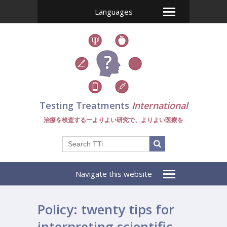
Languages
Testing Treatments
International
治療を検査するーよりよい研究で、よりよい医療を
Navigate this website
Policy: twenty tips for
interpreting scientific